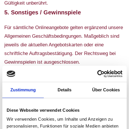
Gültigkeit unberührt.
5. Sonstiges / Gewinnspiele
Für sämtliche Onlineangebote gelten ergänzend unsere
Allgemeinen Geschäftsbedingungen. Maßgeblich sind
jeweils die aktuellen Angebotskarten oder eine
schriftliche Auftragsbestätigung. Der Rechtsweg bei
Gewinnspielen ist ausgeschlossen.
Datenschutzerklärung
Zustimmung
Details
Über Cookies
1. Verantwortlicher
Ristorante Don Giovanni
Diese Webseite verwendet Cookies
Inhaberin: Silvia Droese
Wir verwenden Cookies, um Inhalte und Anzeigen zu
Schwartzestraße 1–3, 04229 Leipzig
personalisieren, Funktionen für soziale Medien anbieten