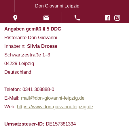
Don Giovanni Leipzig
Restaurant
Impressum
Catering
Angaben gemäß § 5 DDG
Hochzeiten
Ristorante Don Giovanni
Inhaberin:
Silvia Droese
Candle-Light Dinner
Schwartzestraße 1–3
Karriere
04229 Leipzig
Deutschland
Telefon: 0341 308888-0
E-Mail:
mail@don-giovanni-leipzig.de
Web:
https://www.don-giovanni-leipzig.de
Umsatzsteuer-ID:
DE157381334