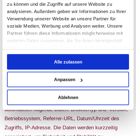
Telefon: 0341 308888-0
zu können und die Zugriffe auf unsere Website zu
analysieren. Außerdem geben wir Informationen zu Ihrer
E-Mail:
mail@don-giovanni-leipzig.de
Verwendung unserer Website an unsere Partner für
2. Allgemeines zur Datenverarbeitung
soziale Medien, Werbung und Analysen weiter. Unsere
Partner führen diese Informationen möglicherweise mit
Wir verarbeiten personenbezogene Daten nur, soweit
weiteren Daten zusammen, die Sie ihnen bereitgestellt
dies zur Bereitstellung einer funktionsfähigen Website
haben oder die sie im Rahmen Ihrer Nutzung der Dienste
gesammelt haben.
sowie unserer Inhalte und Leistungen erforderlich ist.
Alle zulassen
Rechtsgrundlage ist Art. 6 Abs. 1 DSGVO (je nach
Zweck lit. a, b oder f).
Anpassen
3. Aufruf unserer Website / Server-Logs
Ablehnen
Beim Besuch unserer Website erhebt unser Provider
automatisch folgende Daten: Browsertyp und -version,
Betriebssystem, Referrer-URL, Datum/Uhrzeit des
Zugriffs, IP-Adresse. Die Daten werden kurzzeitig