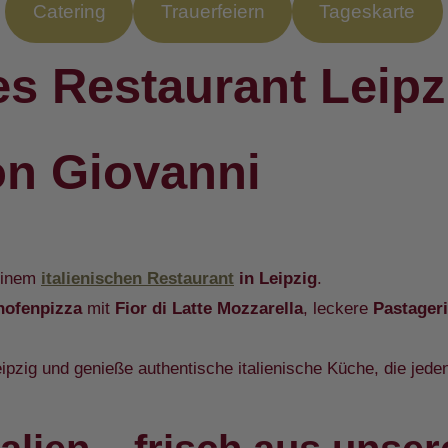
Catering
Trauerfeiern
Tageskarte
es Restaurant Leipz
on Giovanni
einem
italienischen Restaurant
in Leipzig
.
nofenpizza
mit
Fior di Latte Mozzarella
, leckere
Pastager
eipzig und genieße authentische italienische Küche, die jed