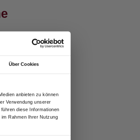
he
Über Cookies
 von Stimmen und Gläsern.
i uns spürst du sofort
 Medien anbieten zu können
hrer Verwendung unserer
 führen diese Informationen
ie im Rahmen Ihrer Nutzung