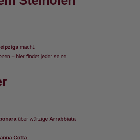
erem Steinofen
Leipzigs
macht.
nen – hier findet jeder seine
er
bonara
über würzige
Arrabbiata
anna Cotta
.