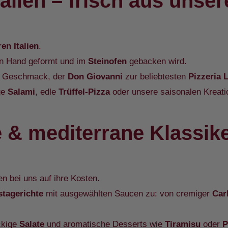
Italien – frisch aus uns
ren Italien
.
von Hand geformt und im
Steinofen
gebacken wird.
re Geschmack, der
Don Giovanni
zur beliebtesten
Pizzeria 
ge
Salami
, edle
Trüffel-Pizza
oder unsere saisonalen Kreatio
 & mediterrane Klassik
 bei uns auf ihre Kosten.
stagerichte
mit ausgewählten Saucen zu: von cremiger
Car
ckige
Salate
und aromatische Desserts wie
Tiramisu
oder
P