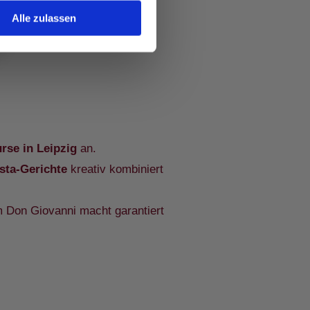
Alle zulassen
 alles liebevoll angerichtet.
rse in Leipzig
an.
sta-Gerichte
kreativ kombiniert
 Don Giovanni macht garantiert