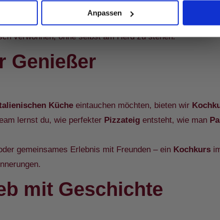
Alles klar
ing
kommt der Geschmack Italiens direkt zu dir.
Anpassen
sche
Lasagne
,
Pizza-Variationen
oder komplette Menüfolgen –
isch verwöhnen, ohne selbst am Herd zu stehen.
r Genießer
italienischen Küche
eintauchen möchten, bieten wir
Kochku
m lernst du, wie perfekter
Pizzateig
entsteht, wie man
Pa
der gemeinsames Erlebnis mit Freunden – ein
Kochkurs
im
innerungen.
eb mit Geschichte