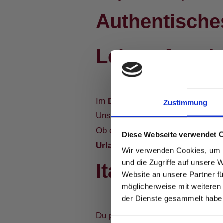
Authentische
Lebensfreud
Im
Don Giovanni
geht es um mehr
Zustimmung
Unser Restaurant erinnert an ein
Ob ein Abend mit Freunden, ein ro
Diese Webseite verwendet 
Urlaubsfeeling
.
Wir verwenden Cookies, um I
und die Zugriffe auf unsere 
Italienisches 
Website an unsere Partner fü
möglicherweise mit weiteren
der Dienste gesammelt habe
Du planst eine Feier oder ein
Firm