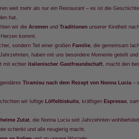
hren weit mehr als nur ein Restaurant – es ist die Geschicht
den hat.
chten wir die
Aromen
und
Traditionen
unserer Kindheit nach
 Herzen kommt.
cher, sondern Teil einer großen
Familie
, die gemeinsam lacht
it Jahrzehnten, haben mit uns besondere Momente geteilt un
t mit echter
italienischer Gastfreundschaft
, macht den be
legendäres
Tiramisu nach dem Rezept von Nonna Lucia
– e
chichten wir luftige
Löffelbiskuits
, kräftigen
Espresso
, sa
.
heime Zutat
, die Nonna Lucia seit Jahrzehnten wohlbehütet 
ote schenkt und alle neugierig macht.
ng an Italien
und an unsere Wurzeln.