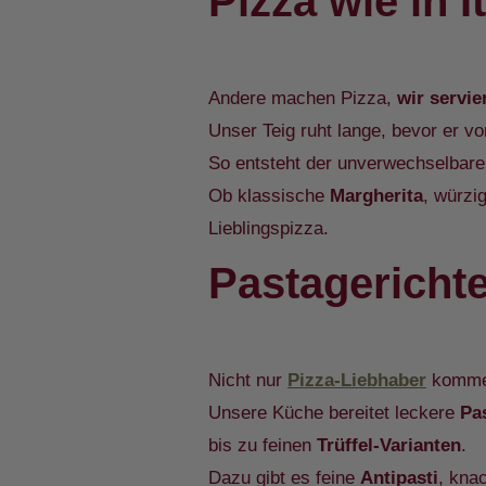
Pizza wie in 
Andere machen Pizza,
wir servie
Unser Teig ruht lange, bevor er 
So entsteht der unverwechselba
Ob klassische
Margherita
, würzi
Lieblingspizza.
Pastagerichte
Nicht nur
Pizza-Liebhaber
kommen
Unsere Küche bereitet leckere
Pa
bis zu feinen
Trüffel-Varianten
.
Dazu gibt es feine
Antipasti
, kna