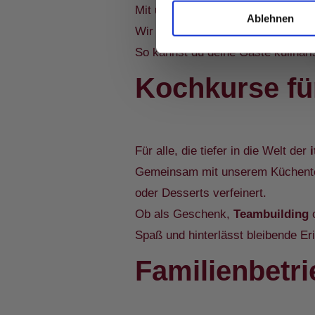
Mit unserem
italienischen Cater
Ablehnen
Wir liefern
Antipasti-Platten
, fri
So kannst du deine Gäste kulinar
Kochkurse fü
Für alle, die tiefer in die Welt der
Gemeinsam mit unserem Küchentea
oder Desserts verfeinert.
Ob als Geschenk,
Teambuilding
o
Spaß und hinterlässt bleibende Er
Familienbetri